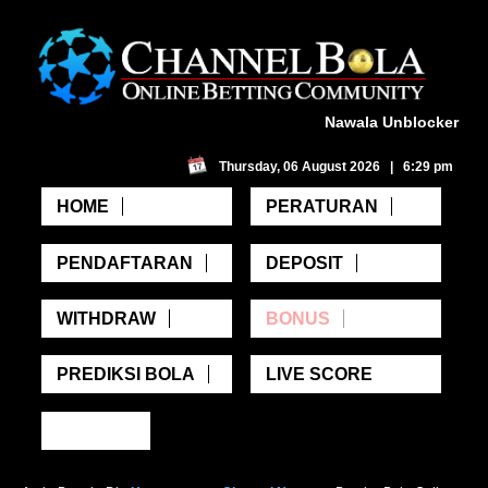
Nawala Unblocker
Thursday, 06 August 2026 | 6:29 pm
HOME
PERATURAN
PENDAFTARAN
DEPOSIT
WITHDRAW
BONUS
PREDIKSI BOLA
LIVE SCORE