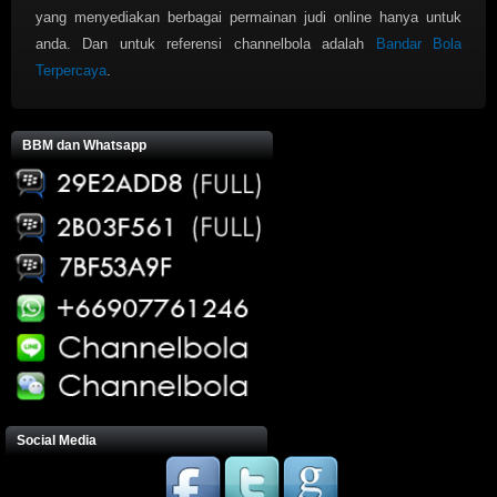
yang menyediakan berbagai permainan judi online hanya untuk
anda. Dan untuk referensi channelbola adalah
Bandar Bola
Terpercaya
.
BBM dan Whatsapp
Social Media