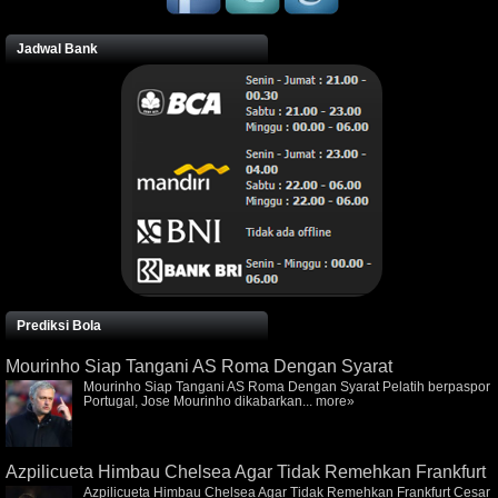
Jadwal Bank
Prediksi Bola
Mourinho Siap Tangani AS Roma Dengan Syarat
Mourinho Siap Tangani AS Roma Dengan Syarat Pelatih berpaspor
Portugal, Jose Mourinho dikabarkan...
more»
Azpilicueta Himbau Chelsea Agar Tidak Remehkan Frankfurt
Azpilicueta Himbau Chelsea Agar Tidak Remehkan Frankfurt Cesar