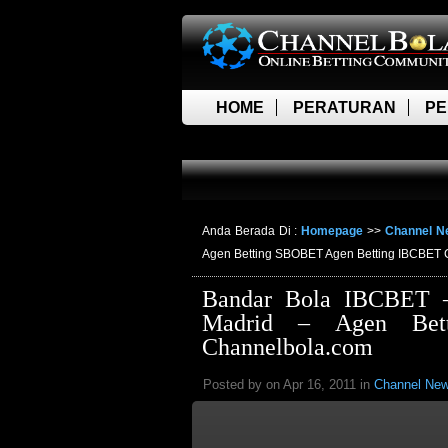
HOME
PERATURAN
PE
LIVE SCORE
Anda Berada Di :
Homepage
>>
Channel N
Agen Betting SBOBET Agen Betting IBCBET
Bandar Bola IBCBET – 
Madrid – Agen Bet
Channelbola.com
Posted by on Apr 16, 2011 in
Channel Ne