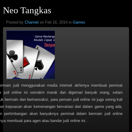
Neo Tangkas
Posted by
Channel
on Feb 16, 2014 in
Games
ermain judi menggunakan media internet akhirnya membuat peminat
 judi online ini semakin marak dan digemari banyak orang, selain
k bermain dan bertransaksi, para pemain judi online ini juga sering kali
an kepuasan akan kemenangan bervariasi dari dalam game yang ada,
an pertimbangan akan banyaknya peminat dalam bermain judi online
rnya membuat para agen atau bandar judi online ini...