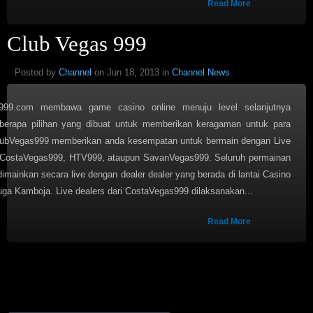
Read More
Club Vegas 999
Posted by
Channel
on Jun 18, 2013 in
Channel News
999.com membawa game casino online menuju level selanjutnya
berapa pilihan yang dibuat untuk memberikan keragaman untuk para
lubVegas999 memberikan anda kesempatan untuk bermain dengan Live
i CostaVegas999, HTV999, ataupun SavanVegas999. Seluruh permainan
 dimainkan secara live dengan dealer dealer yang berada di lantai Casino
uga Kamboja. Live dealers dari CostaVegas999 dilaksanakan...
Read More