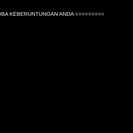
BA KEBERUNTUNGAN ANDA =========