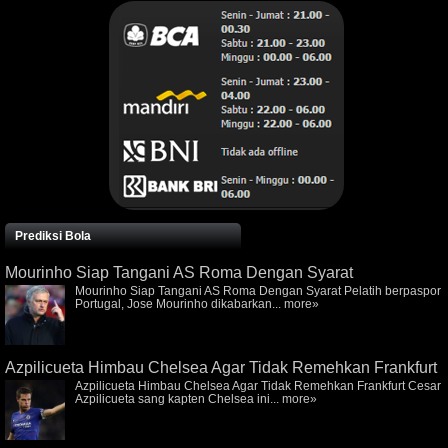
Prediksi Bola
Mourinho Siap Tangani AS Roma Dengan Syarat
Mourinho Siap Tangani AS Roma Dengan Syarat Pelatih berpaspor
Portugal, Jose Mourinho dikabarkan...
more»
Azpilicueta Himbau Chelsea Agar Tidak Remehkan Frankfurt
Azpilicueta Himbau Chelsea Agar Tidak Remehkan Frankfurt Cesar
Azpilicueta sang kapten Chelsea ini...
more»