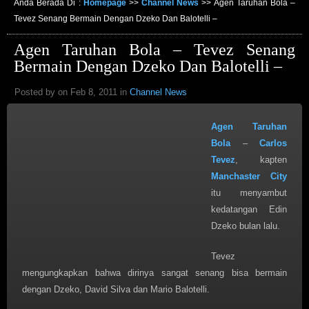
Anda Berada Di :
Homepage
>>
Channel News
>>
Agen Taruhan Bola –
Tevez Senang Bermain Dengan Dzeko Dan Balotelli –
Agen Taruhan Bola – Tevez Senang
Bermain Dengan Dzeko Dan Balotelli –
Posted by on Feb 8, 2011 in
Channel News
Agen Taruhan
Bola
–
Carlos
Tevez
, kapten
Manchaster City
itu menyambut
kedatangan Edin
Dzeko bulan lalu.
Tevez
mengungkapkan bahwa dirinya sangat senang bisa bermain
dengan Dzeko, David Silva dan Mario Balotelli.