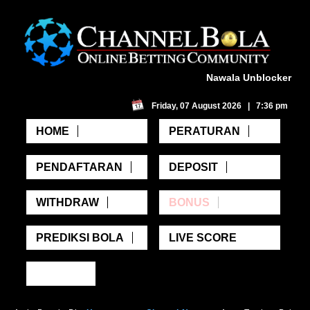
Nawala Unblocker
Friday, 07 August 2026 | 7:36 pm
HOME
PERATURAN
PENDAFTARAN
DEPOSIT
WITHDRAW
BONUS
PREDIKSI BOLA
LIVE SCORE