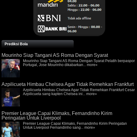
Prediksi Bola
Mourinho Siap Tangani AS Roma Dengan Syarat
Mourinho Siap Tangani AS Roma Dengan Syarat Pelatih berpaspor
Portugal, Jose Mourinho dikabarkan...
more»
Azpilicueta Himbau Chelsea Agar Tidak Remehkan Frankfurt
Azpilicueta Himbau Chelsea Agar Tidak Remehkan Frankfurt Cesar
Azpilicueta sang kapten Chelsea ini...
more»
Premier League Capai Klimaks, Fernandinho Kirim
Peringatan Untuk Liverpool
Premier League Capai Klimaks, Fernandinho Kirim Peringatan
Untuk Liverpool Fernandinho sang...
more»