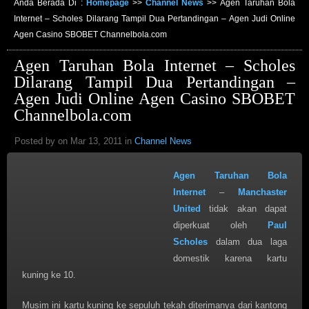
Anda Berada Di :
Homepage
>>
Channel News
>>
Agen Taruhan Bola
Internet – Scholes Dilarang Tampil Dua Pertandingan – Agen Judi Online
Agen Casino SBOBET Channelbola.com
Agen Taruhan Bola Internet – Scholes
Dilarang Tampil Dua Pertandingan –
Agen Judi Online Agen Casino SBOBET
Channelbola.com
Posted by on Mar 13, 2011 in
Channel News
Agen Taruhan Bola
Internet
–
Manchaster
United
tidak akan dapat
diperkuat oleh
Paul
Scholes
dalam dua laga
domestik karena kartu
kuning ke 10.
Musim ini kartu kuning ke sepuluh tekah diterimanya dari kantong