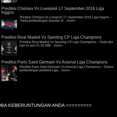
Prediksi Chelsea Vs Liverpool 17 September 2016 Liga
Inggris
Prediksi Chelsea Vs Liverpool 17 September 2016 Liga Inggris –
Pada pertandingan lanjutan di...
more»
Prediksi Real Madrid Vs Sporting CP Liga Champions
Prediksi Real Madrid Vs Sporting CP Liga Champions – Pada dini
hari ini jam 01:25 WIB...
more»
Prediksi Paris Saint Germain Vs Arsenal Liga Champions
Prediksi Paris Saint Germain Vs Arsenal Liga Champions – Dalam
pertandingan pertama Liga...
more»
BA KEBERUNTUNGAN ANDA =========