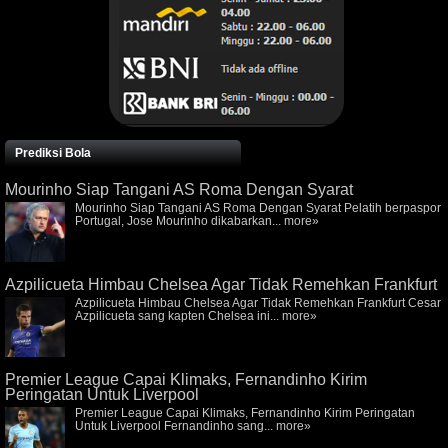
Prediksi Bola
Mourinho Siap Tangani AS Roma Dengan Syarat
Mourinho Siap Tangani AS Roma Dengan Syarat Pelatih berpaspor
Portugal, Jose Mourinho dikabarkan...
more»
Azpilicueta Himbau Chelsea Agar Tidak Remehkan Frankfurt
Azpilicueta Himbau Chelsea Agar Tidak Remehkan Frankfurt Cesar
Azpilicueta sang kapten Chelsea ini...
more»
Premier League Capai Klimaks, Fernandinho Kirim
Peringatan Untuk Liverpool
Premier League Capai Klimaks, Fernandinho Kirim Peringatan
Untuk Liverpool Fernandinho sang...
more»