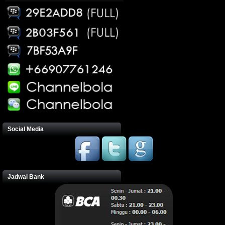
Social Media
Jadwal Bank