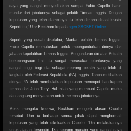
saya yang sangat menyedihakan sampai Fabio Capello harus
mundur dari jabatannya sebagai pelatih Timnas Inggris. Dengan
keputusan yang telah diambilnya itu telah dimana disaat krusial
Seperti itu,” Ujar Beckham kepada
agen SBOBET Online
.
Seperti yang sudah diketahui, Mantan pelatih Timnas Inggris,
Fabio Capello memutuskan untuk meengundurkan dirinya dari
jabatan kepelatihan Timnas Inggris. Pengunduran diri atas Pelratih
berkebangsaan Itali itu sangat merasakan otoritasnya yang
sangat tinggi bagi dia sebagai seorang pelatih yang telah di
langkahi oleh Federasi Sepakbola (FA) Inggris. Tanpa melibatkan
dirinya, FA telah membulatkan keputusan mencopot ban kapten
timnas dari John Terry. Hal inilah yang membuat Capello murka
dan langsung menyatakan untuk melepas jabatannya.
Meski mengaku kecewa, Beckham mengerti alasan Capello
tersebut. Dan ia berharap semua pihak dapat menghormati
keputusan yang telah dikeluarkan Capello. “Dia melakukannya
untuk alasan tersendiri. Dia seorang manajer yang sangat saya