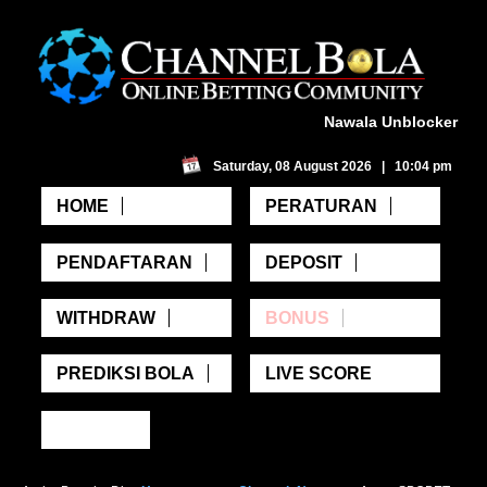
Nawala Unblocker
Saturday, 08 August 2026 | 10:04 pm
HOME
PERATURAN
PENDAFTARAN
DEPOSIT
WITHDRAW
BONUS
PREDIKSI BOLA
LIVE SCORE