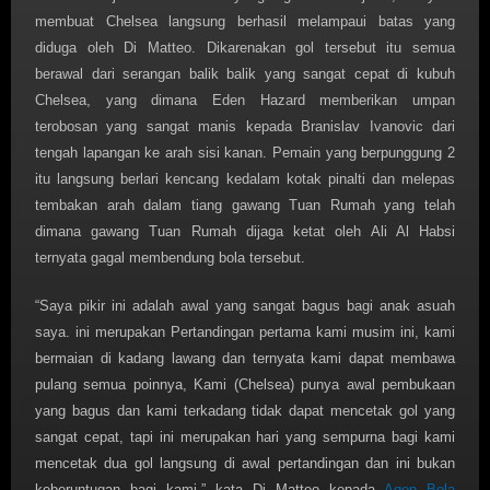
membuat Chelsea langsung berhasil melampaui batas yang
diduga oleh Di Matteo. Dikarenakan gol tersebut itu semua
berawal dari serangan balik balik yang sangat cepat di kubuh
Chelsea, yang dimana Eden Hazard memberikan umpan
terobosan yang sangat manis kepada Branislav Ivanovic dari
tengah lapangan ke arah sisi kanan. Pemain yang berpunggung 2
itu langsung berlari kencang kedalam kotak pinalti dan melepas
tembakan arah dalam tiang gawang Tuan Rumah yang telah
dimana gawang Tuan Rumah dijaga ketat oleh Ali Al Habsi
ternyata gagal membendung bola tersebut.
“Saya pikir ini adalah awal yang sangat bagus bagi anak asuah
saya. ini merupakan Pertandingan pertama kami musim ini, kami
bermaian di kadang lawang dan ternyata kami dapat membawa
pulang semua poinnya, Kami (Chelsea) punya awal pembukaan
yang bagus dan kami terkadang tidak dapat mencetak gol yang
sangat cepat, tapi ini merupakan hari yang sempurna bagi kami
mencetak dua gol langsung di awal pertandingan dan ini bukan
keberuntugan bagi kami.” kata Di Matteo kepada
Agen Bola