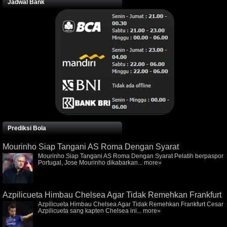
Jadwal Bank
Prediksi Bola
Mourinho Siap Tangani AS Roma Dengan Syarat
Mourinho Siap Tangani AS Roma Dengan Syarat Pelatih berpaspor
Portugal, Jose Mourinho dikabarkan...
more»
Azpilicueta Himbau Chelsea Agar Tidak Remehkan Frankfurt
Azpilicueta Himbau Chelsea Agar Tidak Remehkan Frankfurt Cesar
Azpilicueta sang kapten Chelsea ini...
more»