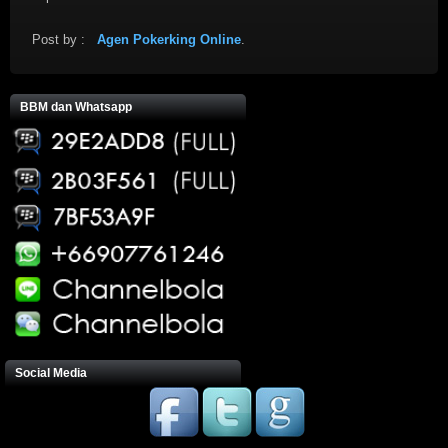
Post by :
Agen Pokerking Online
.
BBM dan Whatsapp
Social Media