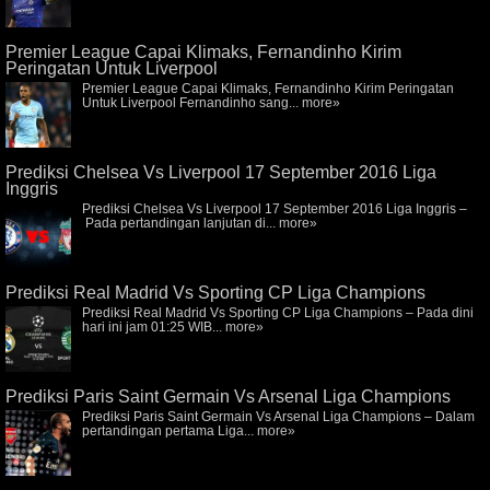
Premier League Capai Klimaks, Fernandinho Kirim
Peringatan Untuk Liverpool
Premier League Capai Klimaks, Fernandinho Kirim Peringatan
Untuk Liverpool Fernandinho sang...
more»
Prediksi Chelsea Vs Liverpool 17 September 2016 Liga
Inggris
Prediksi Chelsea Vs Liverpool 17 September 2016 Liga Inggris –
Pada pertandingan lanjutan di...
more»
Prediksi Real Madrid Vs Sporting CP Liga Champions
Prediksi Real Madrid Vs Sporting CP Liga Champions – Pada dini
hari ini jam 01:25 WIB...
more»
Prediksi Paris Saint Germain Vs Arsenal Liga Champions
Prediksi Paris Saint Germain Vs Arsenal Liga Champions – Dalam
pertandingan pertama Liga...
more»