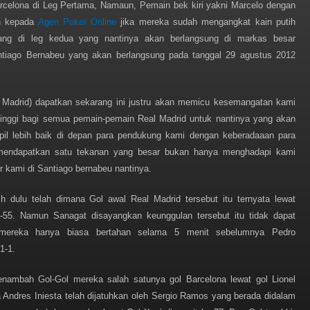
rcelona di Leg Pertama, Namaun, Pemain bek kiri yakni Marcelo dengan
n kepada
Agen Poker Online
jika mereka sudah mengangkat kain putih
dang di leg kedua yang nantinya akan berlangsung di markas besar
ntiago Bernabeu yang akan berlangsung pada tanggal 29 agustus 2012
 Madrid) dapatkan sekarang ini justru akan memicu kesemangatan kami
tinggi bagi semua pemain-pemain Real Madrid untuk nantinya yang akan
pil lebih baik di depan para pendukung kami dengan keberadaaan para
mendapatkan satu tekanan yang besar bukan hanya menghadapi kami
r kami di Santiago bernabeu nantinya.
h dulu telah dimana Gol awal Real Madrid tersebut itu ternyata lewat
e-55. Namun Sanagat disayangkan keunggulan tersebut itu tidak dapat
mereka hanya biasa bertahan selama 5 menit sebelumnya Pedro
1-1.
nambah Gol-Gol mereka salah satunya gol Barcelona lewat gol Lionel
na Andres Iniesta telah dijatuhkan oleh Sergio Ramos yang berada didalam