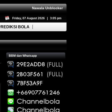
Nawala Unblocker
Friday, 07 August 2026 | 3:05 pm
PREDIKSI BOLA
BBM dan Whatsapp