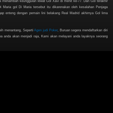
na menambah keunggulan lewat Gol Xavi di menit ke-77. Dan Gol terakhir
i Maria gol Di Maria tersebut itu dikarenakan oleh kesalahan Penjaga
p enteng dengan pemain lini belakang Real Madrid akhirnya Gol lima
bih menantang, Seperti
Agen judi Poker
, Buruan segera mendaftarkan diri
na anda akan menjadi raja, Kami akan melayani anda layaknya seorang