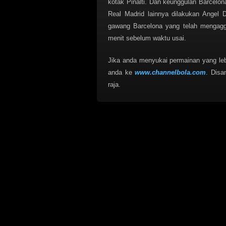
kotak Pinalti. Dan keunggulan Barcelo
Real Madrid lainnya dilakukan Angel D
gawang Barcelona yang telah mengagga
menit sebelum waktu usai.
Jika anda menyukai permainan yang le
anda ke
www.channelbola.com
. Disa
raja.