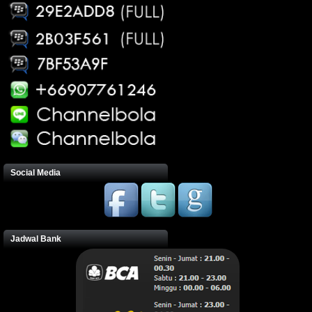
Social Media
Jadwal Bank