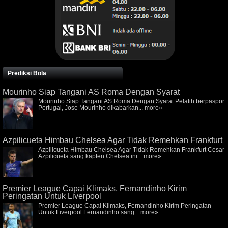
Prediksi Bola
Mourinho Siap Tangani AS Roma Dengan Syarat
Mourinho Siap Tangani AS Roma Dengan Syarat Pelatih berpaspor
Portugal, Jose Mourinho dikabarkan...
more»
Azpilicueta Himbau Chelsea Agar Tidak Remehkan Frankfurt
Azpilicueta Himbau Chelsea Agar Tidak Remehkan Frankfurt Cesar
Azpilicueta sang kapten Chelsea ini...
more»
Premier League Capai Klimaks, Fernandinho Kirim
Peringatan Untuk Liverpool
Premier League Capai Klimaks, Fernandinho Kirim Peringatan
Untuk Liverpool Fernandinho sang...
more»