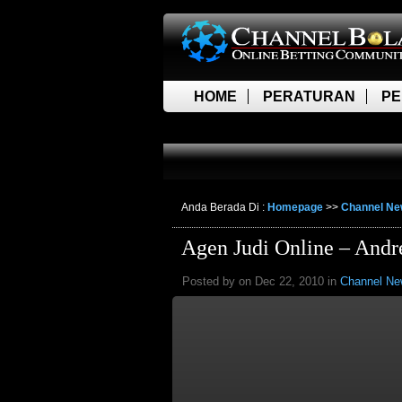
HOME
PERATURAN
PE
LIVE SCORE
Anda Berada Di :
Homepage
>>
Channel N
Agen Judi Online – Andre
Posted by on Dec 22, 2010 in
Channel N