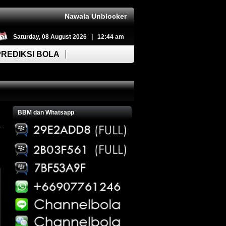
Nawala Unblocker
Saturday, 08 August 2026 | 12:44 am
PREDIKSI BOLA
BBM dan Whatsapp