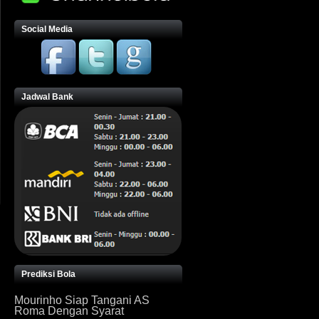
Social Media
Jadwal Bank
Prediksi Bola
Mourinho Siap Tangani AS
Roma Dengan Syarat