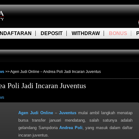
NDAFTARAN
DEPOSIT
WITHDRAW
BONUS
ews
>>
Agen Judi Online – Andrea Poli Jadi Incaran Juventus
a Poli Jadi Incaran Juventus
ews
Agen Judi Online
–
Juventus
mulai ambil langkah menatap
bursa transfer januari mendatang, salah satunya adalah
gelandang Sampdoria
Andrea Poli
, yang masuk dalam daftar
incaran juventus.