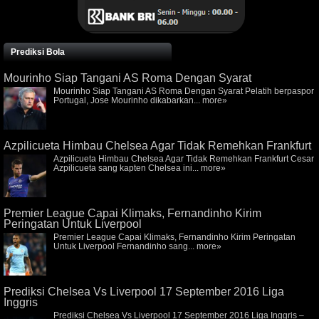
Prediksi Bola
Mourinho Siap Tangani AS Roma Dengan Syarat
Mourinho Siap Tangani AS Roma Dengan Syarat Pelatih berpaspor
Portugal, Jose Mourinho dikabarkan...
more»
Azpilicueta Himbau Chelsea Agar Tidak Remehkan Frankfurt
Azpilicueta Himbau Chelsea Agar Tidak Remehkan Frankfurt Cesar
Azpilicueta sang kapten Chelsea ini...
more»
Premier League Capai Klimaks, Fernandinho Kirim
Peringatan Untuk Liverpool
Premier League Capai Klimaks, Fernandinho Kirim Peringatan
Untuk Liverpool Fernandinho sang...
more»
Prediksi Chelsea Vs Liverpool 17 September 2016 Liga
Inggris
Prediksi Chelsea Vs Liverpool 17 September 2016 Liga Inggris –