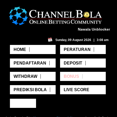
Nawala Unblocker
Sunday, 09 August 2026 | 3:08 am
HOME
PERATURAN
PENDAFTARAN
DEPOSIT
WITHDRAW
BONUS
PREDIKSI BOLA
LIVE SCORE