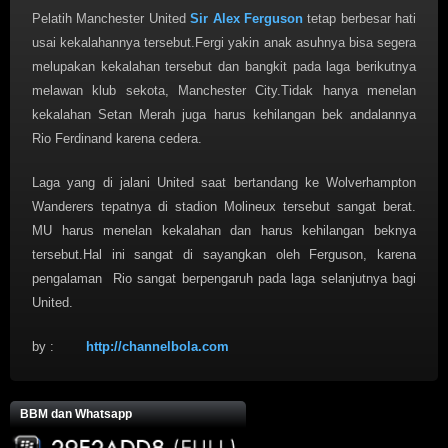
Pelatih Manchester United
Sir Alex Ferguson
tetap berbesar hati
usai kekalahannya tersebut.Fergi yakin anak asuhnya bisa segera
melupakan kekalahan tersebut dan bangkit pada laga berikutnya
melawan klub sekota, Manchester City.Tidak hanya menelan
kekalahan Setan Merah juga harus kehilangan bek andalannya
Rio Ferdinand karena cedera.
Laga yang di jalani United saat bertandang ke Wolverhampton
Wanderers tepatnya di stadion Molineux tersebut sangat berat.
MU harus menelan kekalahan dan harus kehilangan beknya
tersebut.Hal ini sangat di sayangkan oleh Ferguson, karena
pengalaman Rio sangat berpengaruh pada laga selanjutnya bagi
United.
by :
http://channelbola.com
BBM dan Whatsapp