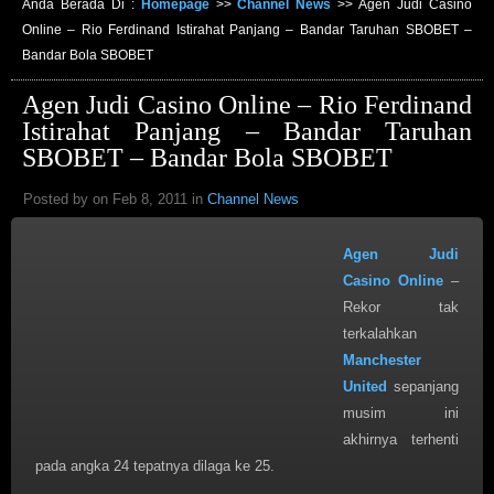
Anda Berada Di :
Homepage
>>
Channel News
>>
Agen Judi Casino
Online – Rio Ferdinand Istirahat Panjang – Bandar Taruhan SBOBET –
Bandar Bola SBOBET
Agen Judi Casino Online – Rio Ferdinand
Istirahat Panjang – Bandar Taruhan
SBOBET – Bandar Bola SBOBET
Posted by on Feb 8, 2011 in
Channel News
Agen Judi
Casino Online
–
Rekor tak
terkalahkan
Manchester
United
sepanjang
musim ini
akhirnya terhenti
pada angka 24 tepatnya dilaga ke 25.