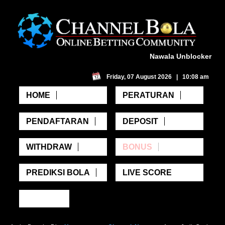
Nawala Unblocker
Friday, 07 August 2026 | 10:08 am
HOME
PERATURAN
PENDAFTARAN
DEPOSIT
WITHDRAW
BONUS
PREDIKSI BOLA
LIVE SCORE