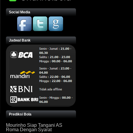
Social Media
Jadwal Bank
Prediksi Bola
Mourinho Siap Tangani AS
Roma Dengan Syarat