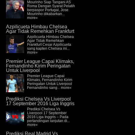
Mourinho Siap Tangani AS
Roma Dengan Syarat Pelatih
berpaspor Portugal, Jose
Mourinho dikabarkan...
more»
Azpilicueta Himbau Chelsea
Agar Tidak Remehkan Frankfurt
Azpilicueta Himbau Chelsea
Agar Tidak Remehkan
Frankfurt Cesar Azpilicueta
sang kapten Chelsea ini...
more»
Premier League Capai Klimaks,
Fernandinho Kirim Peringatan
Untuk Liverpool
Premier League Capai
Klimaks, Fernandinho Kirim
Peringatan Untuk Liverpool
Fernandinho sang...
more»
Prediksi Chelsea Vs Liverpool
17 September 2016 Liga Inggris
Prediksi Chelsea Vs
Liverpool 17 September
2016 Liga Inggris – Pada
pertandingan lanjutan di...
more»
Prediksi Real Madrid Vs