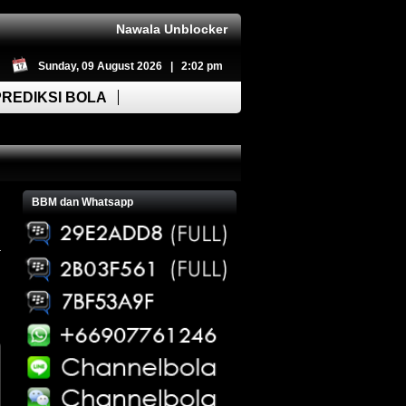
Nawala Unblocker
Sunday, 09 August 2026 | 2:02 pm
PREDIKSI BOLA
BBM dan Whatsapp