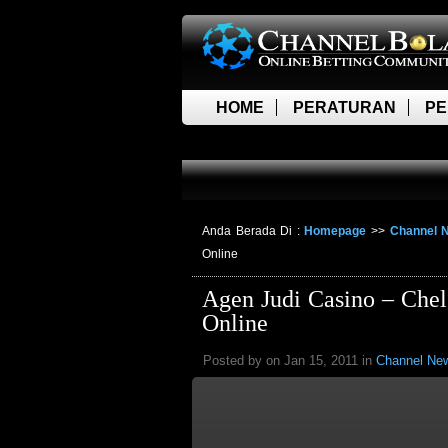
HOME
PERATURAN
PE
LIVE SCORE
Anda Berada Di :
Homepage
>>
Channel 
Online
Agen Judi Casino – Che
Online
Posted by on Jan 15, 2011 in
Channel Ne