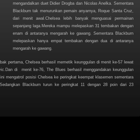
mengandalkan duet Didier Drogba dan Nicolas Anelka. Sementara
Blackburn tak menurunkan pemain anyarnya, Roque Santa Cruz,
dari menit awal.Chelsea lebih banyak menguasai permainan
sepanjang laga.Mereka mampu melepaskan 31 tembakan dengan
enam di antaranya mengarah ke gawang. Sementara Blackburn
melepaskan hanya empat tembakan dengan dua di antaranya
mengarah ke gawang.
abak pertama, Chelsea berhasil memetik keunggulan di menit ke-57 lewat
ovic.Dan di menit ke-76, The Blues berhasil menggandakan keunggulan
ini mengatrol posisi Chelsea ke peringkat keempat klasemen sementara
.Sedangkan Blackburn turun ke peringkat 11 dengan 28 poin dari 23