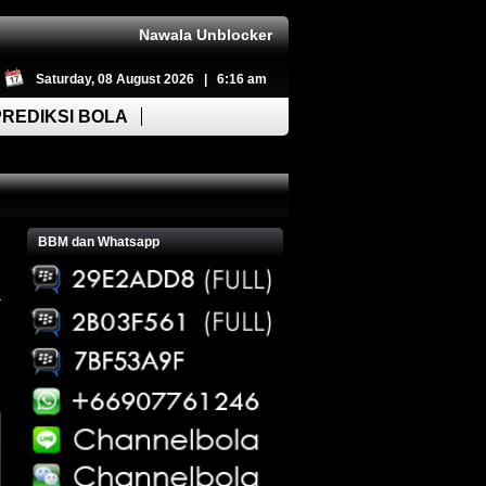
Nawala Unblocker
Saturday, 08 August 2026 | 6:16 am
PREDIKSI BOLA
BBM dan Whatsapp