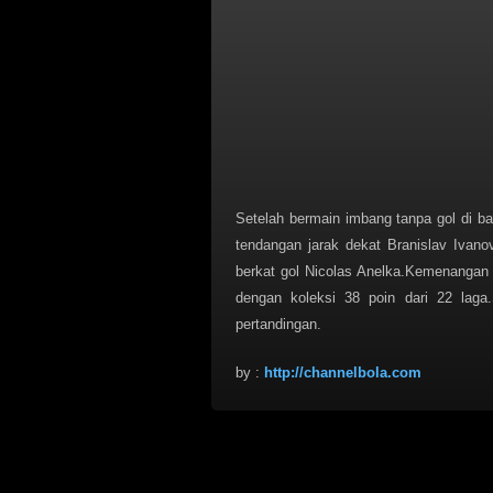
Setelah bermain imbang tanpa gol di b
tendangan jarak dekat Branislav Ivan
berkat gol Nicolas Anelka.Kemenangan 
dengan koleksi 38 poin dari 22 laga
pertandingan.
by :
http://channelbola.com