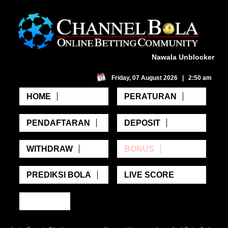
Nawala Unblocker
Friday, 07 August 2026 | 2:50 am
HOME
PERATURAN
PENDAFTARAN
DEPOSIT
WITHDRAW
BONUS
PREDIKSI BOLA
LIVE SCORE