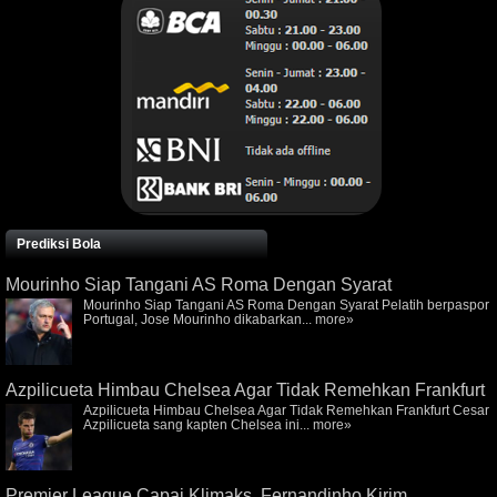
Prediksi Bola
Mourinho Siap Tangani AS Roma Dengan Syarat
Mourinho Siap Tangani AS Roma Dengan Syarat Pelatih berpaspor
Portugal, Jose Mourinho dikabarkan...
more»
Azpilicueta Himbau Chelsea Agar Tidak Remehkan Frankfurt
Azpilicueta Himbau Chelsea Agar Tidak Remehkan Frankfurt Cesar
Azpilicueta sang kapten Chelsea ini...
more»
Premier League Capai Klimaks, Fernandinho Kirim