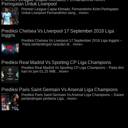
Peringatan Untuk Liverpool
Premier League Capai Klimaks, Fernandinho Kirim Peringatan
Untuk Liverpool Fernandinho sang...
more»
Prediksi Chelsea Vs Liverpool 17 September 2016 Liga
Inggris
Prediksi Chelsea Vs Liverpool 17 September 2016 Liga Inggris –
Pada pertandingan lanjutan di...
more»
Prediksi Real Madrid Vs Sporting CP Liga Champions
Prediksi Real Madrid Vs Sporting CP Liga Champions – Pada dini
hari ini jam 01:25 WIB...
more»
Prediksi Paris Saint Germain Vs Arsenal Liga Champions
Prediksi Paris Saint Germain Vs Arsenal Liga Champions – Dalam
pertandingan pertama Liga...
more»