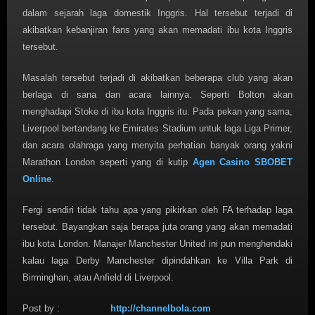
dalam sejarah laga domestik Inggris. Hal tersebut terjadi di
akibatkan kebanjiran fans yang akan memadati ibu kota Inggris
tersebut.
Masalah tersebut terjadi di akibatkan beberapa club yang akan
berlaga di sana dan acara lainnya. Seperti Bolton akan
menghadapi Stoke di ibu kota Inggris itu. Pada pekan yang sama,
Liverpool bertandang ke Emirates Stadium untuk laga Liga Primer,
dan acara olahraga yang menyita perhatian banyak orang yakni
Marathon London seperti yang di kutip
Agen Casino SBOBET
Online
.
Fergi sendiri tidak tahu apa yang pikirkan oleh FA terhadap laga
tersebut. Bayangkan saja berapa juta orang yang akan memadati
ibu kota London. Manajer Manchester United ini pun menghendaki
kalau laga Derby Manchester dipindahkan ke Villa Park di
Birminghan, atau Anfield di Liverpool.
Post by :
http://channelbola.com