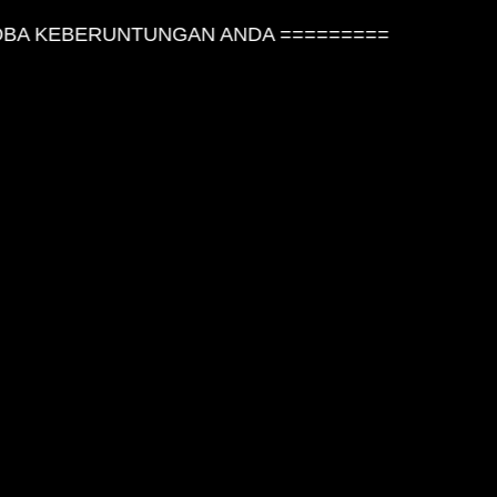
BA KEBERUNTUNGAN ANDA =========