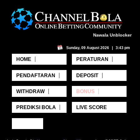
Nawala Unblocker
Sunday, 09 August 2026 | 3:43 pm
HOME
PERATURAN
PENDAFTARAN
DEPOSIT
WITHDRAW
BONUS
PREDIKSI BOLA
LIVE SCORE