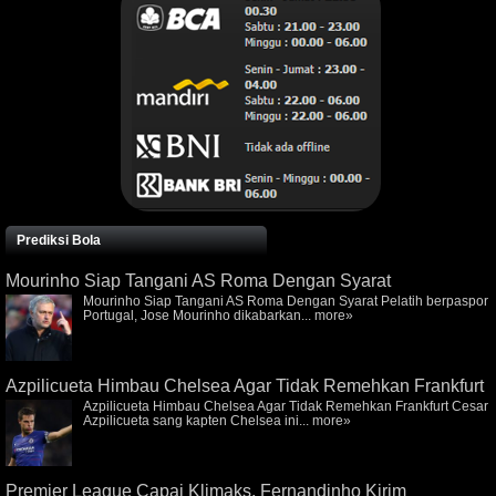
Prediksi Bola
Mourinho Siap Tangani AS Roma Dengan Syarat
Mourinho Siap Tangani AS Roma Dengan Syarat Pelatih berpaspor
Portugal, Jose Mourinho dikabarkan...
more»
Azpilicueta Himbau Chelsea Agar Tidak Remehkan Frankfurt
Azpilicueta Himbau Chelsea Agar Tidak Remehkan Frankfurt Cesar
Azpilicueta sang kapten Chelsea ini...
more»
Premier League Capai Klimaks, Fernandinho Kirim