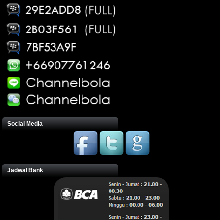
Social Media
Jadwal Bank