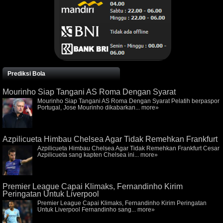
Prediksi Bola
Mourinho Siap Tangani AS Roma Dengan Syarat
Mourinho Siap Tangani AS Roma Dengan Syarat Pelatih berpaspor
Portugal, Jose Mourinho dikabarkan...
more»
Azpilicueta Himbau Chelsea Agar Tidak Remehkan Frankfurt
Azpilicueta Himbau Chelsea Agar Tidak Remehkan Frankfurt Cesar
Azpilicueta sang kapten Chelsea ini...
more»
Premier League Capai Klimaks, Fernandinho Kirim
Peringatan Untuk Liverpool
Premier League Capai Klimaks, Fernandinho Kirim Peringatan
Untuk Liverpool Fernandinho sang...
more»