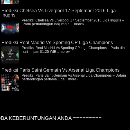
Prediksi Chelsea Vs Liverpool 17 September 2016 Liga
Inggris
Prediksi Chelsea Vs Liverpool 17 September 2016 Liga Inggris –
Pada pertandingan lanjutan di...
more»
Prediksi Real Madrid Vs Sporting CP Liga Champions
Prediksi Real Madrid Vs Sporting CP Liga Champions – Pada dini
hari ini jam 01:25 WIB...
more»
Prediksi Paris Saint Germain Vs Arsenal Liga Champions
Prediksi Paris Saint Germain Vs Arsenal Liga Champions – Dalam
pertandingan pertama Liga...
more»
BA KEBERUNTUNGAN ANDA =========