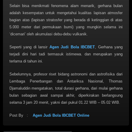
Selain bisa menikmati fenomena alam menarik, gerhana bulan
adalah kesempatan untuk mengetahui kualitas lapisan atmosfer
bagian atas (lapisan stratosfer yang berada di ketinggian di atas
5.000 meter dari permukaan bumi) yang mungkin selama ini
‘dicemari’ oleh akumulasi debu-debu vulkanik.
Seperti yang di lansir
Agen Judi Bola IBCBET
, Gerhana yang
terjadi dini hari tadi termasuk istimewa. dan merupakan yang
terlama di tahun ini.
Sebelumnya, profesor riset bidang astronomi dan astrofisika dari
Lembaga Penerbangan dan Antariksa Nasional, Thomas
Djamaluddin mengatakan, total durasi gerhana, dari mulai gerhana
bulan sebagian awal sampai akhir, diperkirakan berlangsung
selama 3 jam 20 menit, yakni dari pukul 01.22 WIB – 05.02 WIB.
Post By :
Agen Judi Bola IBCBET Online