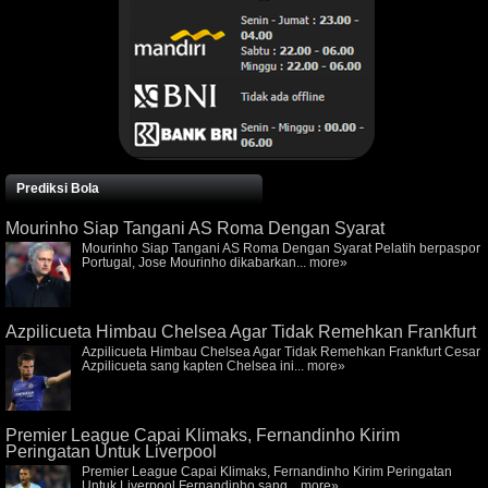
Prediksi Bola
Mourinho Siap Tangani AS Roma Dengan Syarat
Mourinho Siap Tangani AS Roma Dengan Syarat Pelatih berpaspor
Portugal, Jose Mourinho dikabarkan...
more»
Azpilicueta Himbau Chelsea Agar Tidak Remehkan Frankfurt
Azpilicueta Himbau Chelsea Agar Tidak Remehkan Frankfurt Cesar
Azpilicueta sang kapten Chelsea ini...
more»
Premier League Capai Klimaks, Fernandinho Kirim
Peringatan Untuk Liverpool
Premier League Capai Klimaks, Fernandinho Kirim Peringatan
Untuk Liverpool Fernandinho sang...
more»