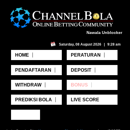
Nawala Unblocker
Saturday, 08 August 2026 | 9:28 am
HOME
PERATURAN
PENDAFTARAN
DEPOSIT
WITHDRAW
BONUS
PREDIKSI BOLA
LIVE SCORE