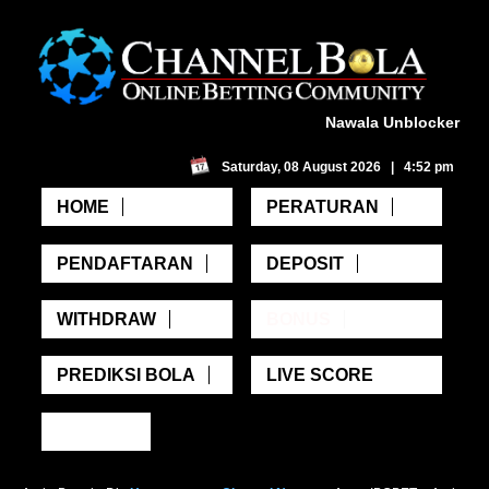
Nawala Unblocker
Saturday, 08 August 2026 | 4:52 pm
HOME
PERATURAN
PENDAFTARAN
DEPOSIT
WITHDRAW
BONUS
PREDIKSI BOLA
LIVE SCORE