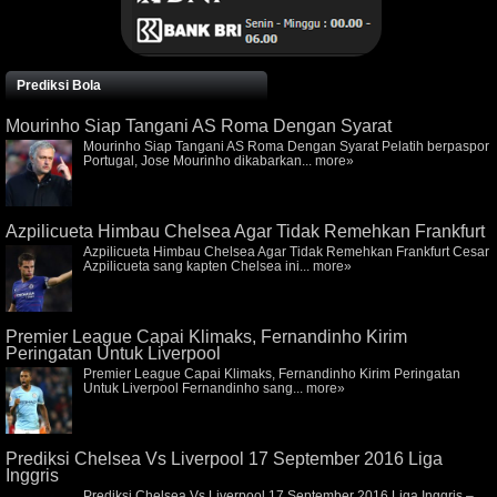
Prediksi Bola
Mourinho Siap Tangani AS Roma Dengan Syarat
Mourinho Siap Tangani AS Roma Dengan Syarat Pelatih berpaspor
Portugal, Jose Mourinho dikabarkan...
more»
Azpilicueta Himbau Chelsea Agar Tidak Remehkan Frankfurt
Azpilicueta Himbau Chelsea Agar Tidak Remehkan Frankfurt Cesar
Azpilicueta sang kapten Chelsea ini...
more»
Premier League Capai Klimaks, Fernandinho Kirim
Peringatan Untuk Liverpool
Premier League Capai Klimaks, Fernandinho Kirim Peringatan
Untuk Liverpool Fernandinho sang...
more»
Prediksi Chelsea Vs Liverpool 17 September 2016 Liga
Inggris
Prediksi Chelsea Vs Liverpool 17 September 2016 Liga Inggris –