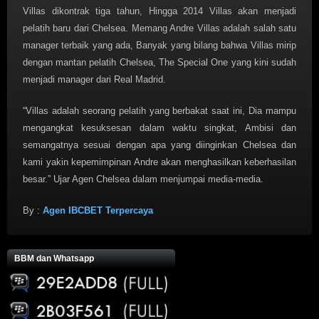
Villas dikontrak tiga tahun, Hingga 2014 Villas akan menjadi
pelatih baru dari Chelsea. Memang Andre Villas adalah salah satu
manager terbaik yang ada, Banyak yang bilang bahwa Villas mirip
dengan mantan pelatih Chelsea, The Special One yang kini sudah
menjadi manager dari Real Madrid.
“Villas adalah seorang pelatih yang berbakat saat ini, Dia mampu
mengangkat kesuksesan dalam waktu singkat, Ambisi dan
semangatnya sesuai dengan apa yang diinginkan Chelsea dan
kami yakin kepemimpinan Andre akan menghasilkan keberhasilan
besar.” Ujar Agen Chelsea dalam menjumpai media-media.
By :
Agen IBCBET Terpercaya
BBM dan Whatsapp