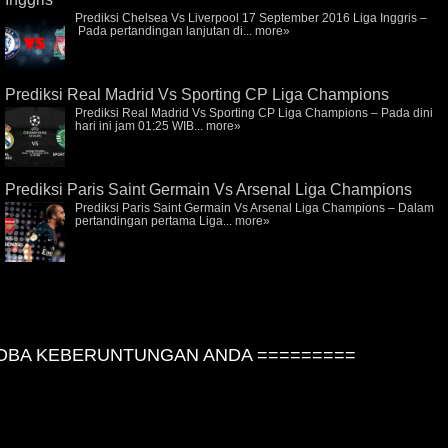
Prediksi Chelsea Vs Liverpool 17 September 2016 Liga Inggris –
Pada pertandingan lanjutan di...
more»
Prediksi Real Madrid Vs Sporting CP Liga Champions
Prediksi Real Madrid Vs Sporting CP Liga Champions – Pada dini
hari ini jam 01:25 WIB...
more»
Prediksi Paris Saint Germain Vs Arsenal Liga Champions
Prediksi Paris Saint Germain Vs Arsenal Liga Champions – Dalam
pertandingan pertama Liga...
more»
BA KEBERUNTUNGAN ANDA =========