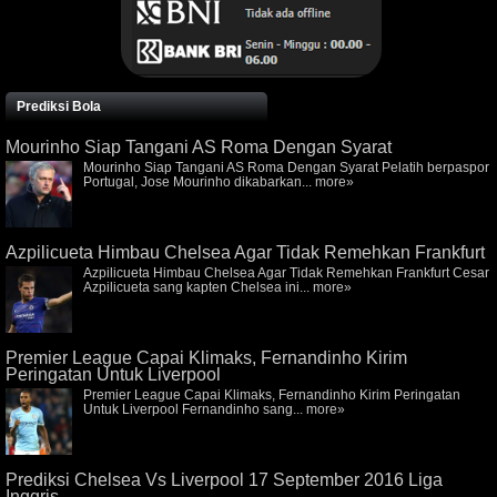
Prediksi Bola
Mourinho Siap Tangani AS Roma Dengan Syarat
Mourinho Siap Tangani AS Roma Dengan Syarat Pelatih berpaspor
Portugal, Jose Mourinho dikabarkan...
more»
Azpilicueta Himbau Chelsea Agar Tidak Remehkan Frankfurt
Azpilicueta Himbau Chelsea Agar Tidak Remehkan Frankfurt Cesar
Azpilicueta sang kapten Chelsea ini...
more»
Premier League Capai Klimaks, Fernandinho Kirim
Peringatan Untuk Liverpool
Premier League Capai Klimaks, Fernandinho Kirim Peringatan
Untuk Liverpool Fernandinho sang...
more»
Prediksi Chelsea Vs Liverpool 17 September 2016 Liga
Inggris