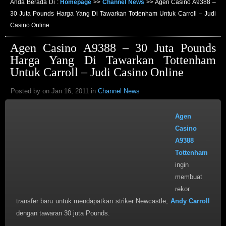
Anda Berada Di :
Homepage
>>
Channel News
>>
Agen Casino A9388 –
30 Juta Pounds Harga Yang Di Tawarkan Tottenham Untuk Carroll – Judi
Casino Online
Agen Casino A9388 – 30 Juta Pounds
Harga Yang Di Tawarkan Tottenham
Untuk Carroll – Judi Casino Online
Posted by on Jan 16, 2011 in
Channel News
Agen
Casino
A9388
–
Tottenham
ingin
membuat
rekor
transfer baru untuk mendapatkan striker Newcastle,
Andy Carroll
dengan tawaran 30 juta Pounds.