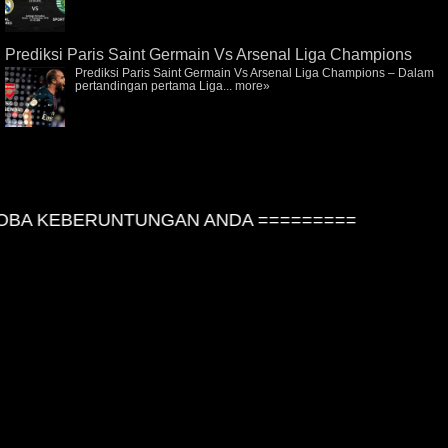
Prediksi Paris Saint Germain Vs Arsenal Liga Champions
Prediksi Paris Saint Germain Vs Arsenal Liga Champions – Dalam
pertandingan pertama Liga...
more»
BA KEBERUNTUNGAN ANDA =========