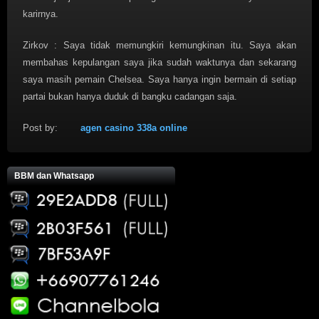
karirnya.
Zirkov : Saya tidak memungkiri kemungkinan itu. Saya akan
membahas kepulangan saya jika sudah waktunya dan sekarang
saya masih pemain Chelsea. Saya hanya ingin bermain di setiap
partai bukan hanya duduk di bangku cadangan saja.
Post by:
agen casino 338a online
BBM dan Whatsapp