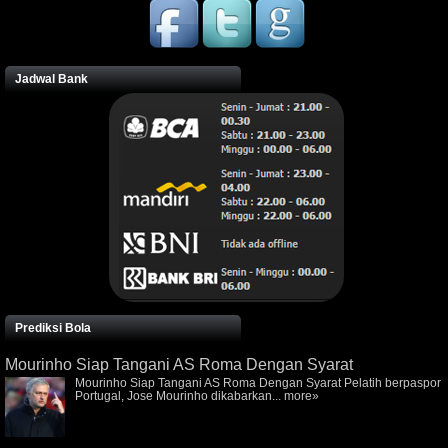
Jadwal Bank
Prediksi Bola
Mourinho Siap Tangani AS Roma Dengan Syarat
Mourinho Siap Tangani AS Roma Dengan Syarat Pelatih berpaspor
Portugal, Jose Mourinho dikabarkan...
more»