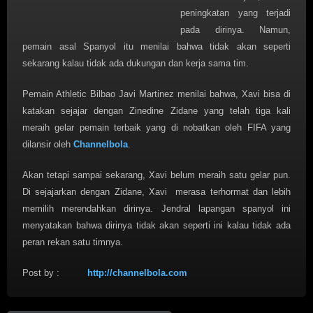
peningkatan yang terjadi
pada dirinya. Namun,
pemain asal Spanyol itu menilai bahwa tidak akan seperti
sekarang kalau tidak ada dukungan dan kerja sama tim.
Pemain Athletic Bilbao Javi Martinez menilai bahwa, Xavi bisa di
katakan sejajar dengan Zinedine Zidane yang telah tiga kali
meraih gelar pemain terbaik yang di nobatkan oleh FIFA yang
dilansir oleh
Channelbola
.
Akan tetapi sampai sekarang, Xavi belum meraih satu gelar pun.
Di sejajarkan dengan Zidane, Xavi merasa terhormat dan lebih
memilih merendahkan dirinya. Jendral lapangan spanyol ini
menyatakan bahwa dirinya tidak akan seperti ini kalau tidak ada
peran rekan satu timnya.
Post by :
http://channelbola.com