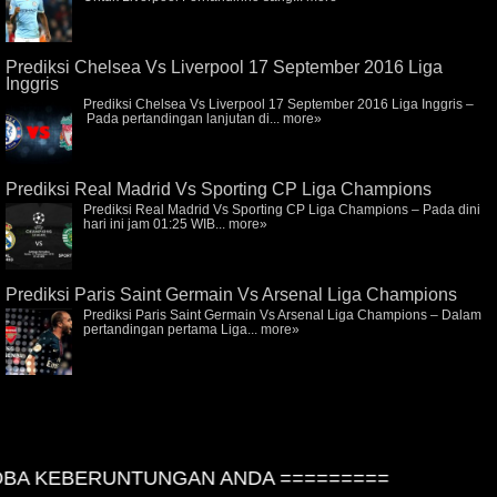
Prediksi Chelsea Vs Liverpool 17 September 2016 Liga
Inggris
Prediksi Chelsea Vs Liverpool 17 September 2016 Liga Inggris –
Pada pertandingan lanjutan di...
more»
Prediksi Real Madrid Vs Sporting CP Liga Champions
Prediksi Real Madrid Vs Sporting CP Liga Champions – Pada dini
hari ini jam 01:25 WIB...
more»
Prediksi Paris Saint Germain Vs Arsenal Liga Champions
Prediksi Paris Saint Germain Vs Arsenal Liga Champions – Dalam
pertandingan pertama Liga...
more»
BA KEBERUNTUNGAN ANDA =========