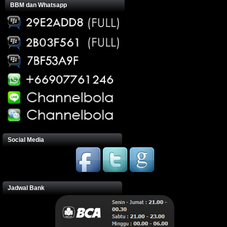
BBM dan Whatsapp
Social Media
Jadwal Bank