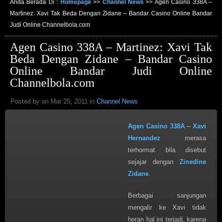
Anda Berada Di :
Homepage
>>
Channel News
>>
Agen Casino 338A –
Martinez: Xavi Tak Beda Dengan Zidane – Bandar Casino Online Bandar
Judi Online Channelbola.com
Agen Casino 338A – Martinez: Xavi Tak
Beda Dengan Zidane – Bandar Casino
Online Bandar Judi Online
Channelbola.com
Posted by on Mar 25, 2011 in
Channel News
Agen Casino 338A
–
Xavi
Hernandez
merasa
terhormat bila disebut
sejajar dengan
Zinedine
Zidane
.
Berbagai sanjungan
mengalir ke Xavi tidak
heran hal ini terjadi, karena