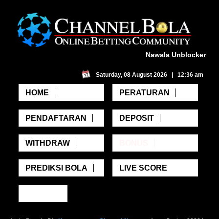
Nawala Unblocker
Saturday, 08 August 2026 | 12:36 am
HOME
PERATURAN
PENDAFTARAN
DEPOSIT
WITHDRAW
BONUS
PREDIKSI BOLA
LIVE SCORE