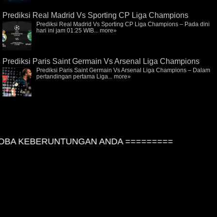
Prediksi Real Madrid Vs Sporting CP Liga Champions
Prediksi Real Madrid Vs Sporting CP Liga Champions – Pada dini
hari ini jam 01:25 WIB...
more»
Prediksi Paris Saint Germain Vs Arsenal Liga Champions
Prediksi Paris Saint Germain Vs Arsenal Liga Champions – Dalam
pertandingan pertama Liga...
more»
BA KEBERUNTUNGAN ANDA =========