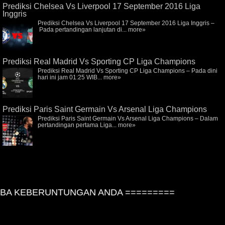
Prediksi Chelsea Vs Liverpool 17 September 2016 Liga
Inggris
Prediksi Chelsea Vs Liverpool 17 September 2016 Liga Inggris –
Pada pertandingan lanjutan di...
more»
Prediksi Real Madrid Vs Sporting CP Liga Champions
Prediksi Real Madrid Vs Sporting CP Liga Champions – Pada dini
hari ini jam 01:25 WIB...
more»
Prediksi Paris Saint Germain Vs Arsenal Liga Champions
Prediksi Paris Saint Germain Vs Arsenal Liga Champions – Dalam
pertandingan pertama Liga...
more»
BA KEBERUNTUNGAN ANDA =========