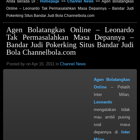
Anda Berada Di :
Homepage
>>
Channel News
>>
Agen Bolatangkas
Online – Leonardo Tak Permasalahkan Masa Depannya – Bandar Judi
Pokerking Situs Bandar Judi Bola Channelbola.com
Agen Bolatangkas Online – Leonardo
Tak Permasalahkan Masa Depannya –
Bandar Judi Pokerking Situs Bandar Judi
Bola Channelbola.com
Posted by on Apr 15, 2011 in
Channel News
Agen Bolatangkas
Online
–
Pelatih
Inter Milan,
Leonardo
mengatakan tidak
mau ambil pusing
soal masa
depannya di
Inter
Milan
.