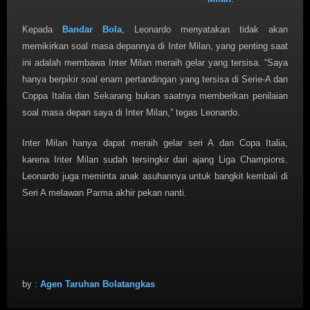
Kepada
Bandar Bola
, Leonardo menyatakan tidak akan
memikirkan soal masa depannya di Inter Milan, yang penting saat
ini adalah membawa Inter Milan meraih gelar yang tersisa. “Saya
hanya berpikir soal enam pertandingan yang tersisa di Serie-A dan
Coppa Italia dan Sekarang bukan saatnya memberikan penilaian
soal masa depan saya di Inter Milan,” tegas Leonardo.
Inter Milan hanya dapat meraih gelar seri A dan Copa Italia,
karena Inter Milan sudah tersingkir dari ajang Liga Champions.
Leonardo juga meminta anak asuhannya untuk bangkit kembali di
Seri A melawan Parma akhir pekan nanti.
by :
Agen Taruhan Bolatangkas