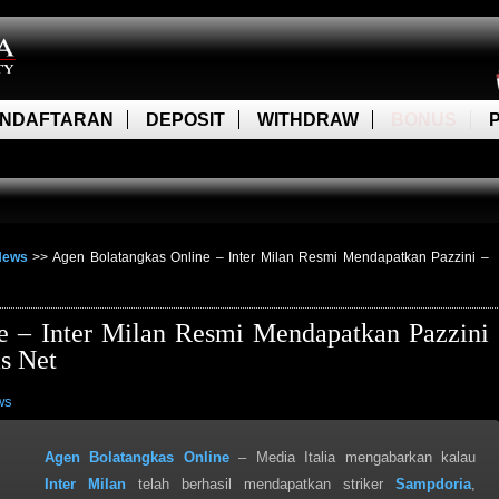
NDAFTARAN
DEPOSIT
WITHDRAW
BONUS
News
>>
Agen Bolatangkas Online – Inter Milan Resmi Mendapatkan Pazzini –
e – Inter Milan Resmi Mendapatkan Pazzini
s Net
ws
Agen Bolatangkas Online
– Media Italia mengabarkan kalau
Inter Milan
telah berhasil mendapatkan striker
Sampdoria
,