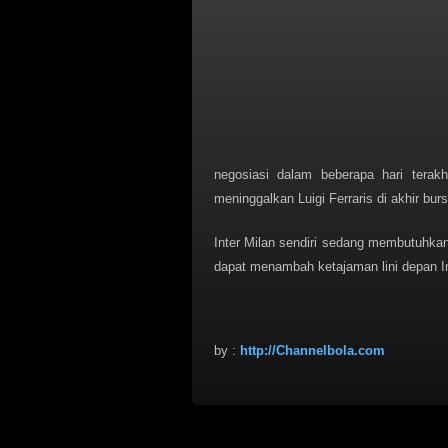
negosiasi dalam beberapa hari terakh
meninggalkan Luigi Ferraris di akhir burs
Inter Milan sendiri sedang membutuhka
dapat menambah ketajaman lini depan In
by :
http://Channelbola.com