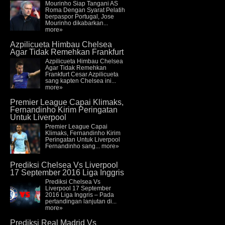
Mourinho Siap Tangani AS
Roma Dengan Syarat Pelatih
berpaspor Portugal, Jose
Mourinho dikabarkan...
more»
Azpilicueta Himbau Chelsea
Agar Tidak Remehkan Frankfurt
Azpilicueta Himbau Chelsea
Agar Tidak Remehkan
Frankfurt Cesar Azpilicueta
sang kapten Chelsea ini...
more»
Premier League Capai Klimaks,
Fernandinho Kirim Peringatan
Untuk Liverpool
Premier League Capai
Klimaks, Fernandinho Kirim
Peringatan Untuk Liverpool
Fernandinho sang...
more»
Prediksi Chelsea Vs Liverpool
17 September 2016 Liga Inggris
Prediksi Chelsea Vs
Liverpool 17 September
2016 Liga Inggris – Pada
pertandingan lanjutan di...
more»
Prediksi Real Madrid Vs