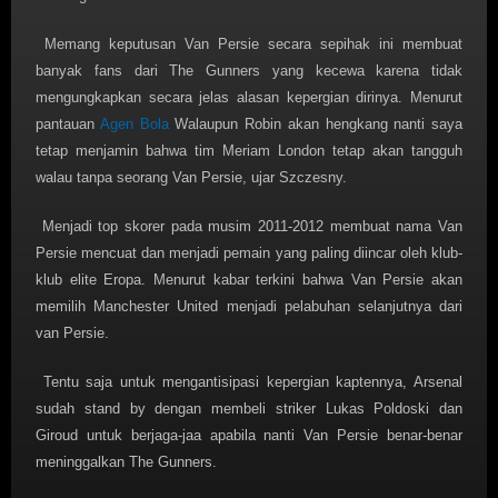
Memang keputusan Van Persie secara sepihak ini membuat
banyak fans dari The Gunners yang kecewa karena tidak
mengungkapkan secara jelas alasan kepergian dirinya. Menurut
pantauan
Agen Bola
Walaupun Robin akan hengkang nanti saya
tetap menjamin bahwa tim Meriam London tetap akan tangguh
walau tanpa seorang Van Persie, ujar Szczesny.
Menjadi top skorer pada musim 2011-2012 membuat nama Van
Persie mencuat dan menjadi pemain yang paling diincar oleh klub-
klub elite Eropa. Menurut kabar terkini bahwa Van Persie akan
memilih Manchester United menjadi pelabuhan selanjutnya dari
van Persie.
Tentu saja untuk mengantisipasi kepergian kaptennya, Arsenal
sudah stand by dengan membeli striker Lukas Poldoski dan
Giroud untuk berjaga-jaa apabila nanti Van Persie benar-benar
meninggalkan The Gunners.