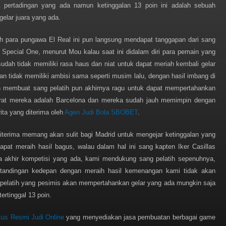
pertadingan yang ada namun ketinggalan 13 poin ini adalah sebuah
lar juara yang ada.
aih para pungawa El Real ini pun langsung mendapat tanggapan dari sang
 Special One, menurut Mou kalau saat ini didalam diri para pemain yang
sudah tidak memiliki rasa haus dan niat untuk dapat meriah kembali gelar
an tidak memiliki ambisi sama seperti musim lalu, dengan hasil imbang di
an membuat sang pelatih pun akhirnya ragu untuk dapat mempertahankan
berat mereka adalah Barcelona dan mereka sudah jauh memimpin dengan
ita yang diterima oleh
Agen Judi Bola SBOBET
.
iterima memang akan sulit bagi Madrid untuk mengejar ketinggalan yang
dapat meraih hasil bagus, walau dalam hal ini sang kapten Iker Casillas
a akhir kompetisi yang ada, kami mendukung sang pelatih sepenuhnya,
rtandingan kedepan dengan meraih hasil kemenangan kami tidak akan
g pelatih yang pesimis akan mempertahankan gelar yang ada mungkin saja
tertinggal 13 poin.
tus Resmi Judi Online
yang menyediakan jasa pembuatan berbagai game