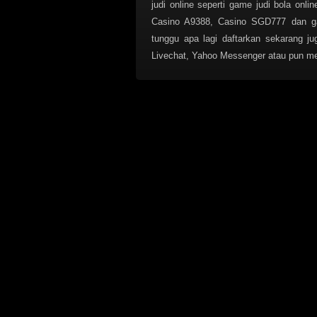
judi online seperti game judi bola o
Casino A9388, Casino SGD777 dan ga
tunggu apa lagi daftarkan sekarang j
Livechat, Yahoo Messenger atau pun m