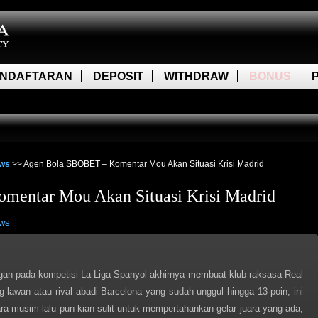
NDAFTARAN
DEPOSIT
WITHDRAW
BONUS
ews
>>
Agen Bola SBOBET – Komentar Mou Akan Situasi Krisi Madrid
entar Mou Akan Situasi Krisi Madrid
ews
gan pada kompetisi La Liga Spanyol akhirnya membuat klub raksasa Real
lawan atau rival abadi Barcelona yang sudah unggul hingga 13 poin, ini
a musim lalu pun kian sulit untuk mempertahankan gelar juara yang ada,