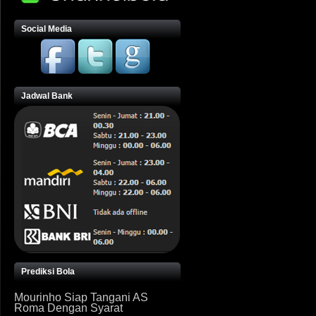
Social Media
Jadwal Bank
Prediksi Bola
Mourinho Siap Tangani AS
Roma Dengan Syarat