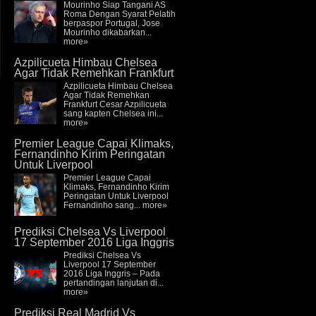
Mourinho Siap Tangani AS
Roma Dengan Syarat Pelatih
berpaspor Portugal, Jose
Mourinho dikabarkan...
more»
Azpilicueta Himbau Chelsea
Agar Tidak Remehkan Frankfurt
Azpilicueta Himbau Chelsea
Agar Tidak Remehkan
Frankfurt Cesar Azpilicueta
sang kapten Chelsea ini...
more»
Premier League Capai Klimaks,
Fernandinho Kirim Peringatan
Untuk Liverpool
Premier League Capai
Klimaks, Fernandinho Kirim
Peringatan Untuk Liverpool
Fernandinho sang...
more»
Prediksi Chelsea Vs Liverpool
17 September 2016 Liga Inggris
Prediksi Chelsea Vs
Liverpool 17 September
2016 Liga Inggris – Pada
pertandingan lanjutan di...
more»
Prediksi Real Madrid Vs