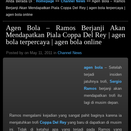
Anda Berada Di :
Homepage
>>
Channel News
>>
Agen Bola – Ramos
Berjanji Akan Mendapatkan Piala Coppa Del Rey | agen bola terpercaya |
agen bola online
Agen Bola – Ramos Berjanji Akan
Mendapatkan Piala Coppa Del Rey | agen
bola terpercaya | agen bola online
Posted by on May 11, 2011 in
Channel News
agen bola
– Setelah
terjadi insiden
jatuhnya trofi,
Sergio
Ramos
berjanji akan
mendapatkan trofi itu
lagi di musim depan.
Ramos mengalami kejadian yang sangat pahit baginya karena ia
menjatuhkan trofi
Coppa Del Rey
yang baru di dapatkan di musim
ini. Tidak di ketahui apa yang terjadi pada Ramos yang