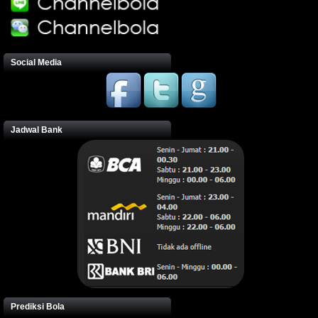
Social Media
Jadwal Bank
Prediksi Bola