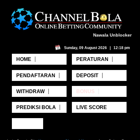
Nawala Unblocker
Sunday, 09 August 2026 | 12:18 pm
HOME
PERATURAN
PENDAFTARAN
DEPOSIT
WITHDRAW
BONUS
PREDIKSI BOLA
LIVE SCORE