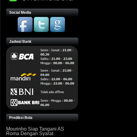
Social Media
Jadwal Bank
Prediksi Bola
Mourinho Siap Tangani AS
Roma Dengan Syarat