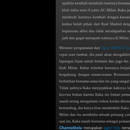
apabila kembali melabuhi karirnya bersa
klub italia serie A yaitu AC Milan. Kaka
melabuhi karirnya kembali dengan kawan
kedua belah pihak dari Real Madrid den
keputusan akhir dan tidak mendapatkan se
jadi dan gagal menapaki kakinya di Milan 
Menurut pengamatan dari
Agen SBOBET Bo
cepat atau lambat, dia pasti akan mengakhi
lapangan hijau untuk bermain dan juga di
klub Milan. Kabar tersebut harusnya berja
bergabung dengan teman-teman Rossoneri.
berlatihan bersama-sama dan itu yang sangat
Tidak jadinya Kaka menjejakkan kakinya k
kecewa bukan karena Kaka itu bukan pemai
masih sering mengalami cedera ketika ditu
bertanding, dia hanya bisa menduduki Kaka 
Milan dan itu membuka sebuah peluang yang
saat ini, Kaka masih berstatus sebagai pemai
Channelbola
merupakan
agen bola
tern