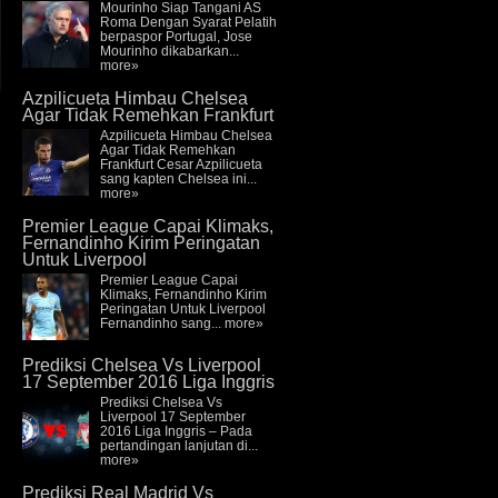
Mourinho Siap Tangani AS
Roma Dengan Syarat Pelatih
berpaspor Portugal, Jose
Mourinho dikabarkan...
more»
Azpilicueta Himbau Chelsea
Agar Tidak Remehkan Frankfurt
Azpilicueta Himbau Chelsea
Agar Tidak Remehkan
Frankfurt Cesar Azpilicueta
sang kapten Chelsea ini...
more»
Premier League Capai Klimaks,
Fernandinho Kirim Peringatan
Untuk Liverpool
Premier League Capai
Klimaks, Fernandinho Kirim
Peringatan Untuk Liverpool
Fernandinho sang...
more»
Prediksi Chelsea Vs Liverpool
17 September 2016 Liga Inggris
Prediksi Chelsea Vs
Liverpool 17 September
2016 Liga Inggris – Pada
pertandingan lanjutan di...
more»
Prediksi Real Madrid Vs