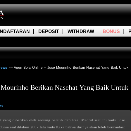
NDAFTARAN
DEPOSIT
WITHDRAW
BONUS
News
>>
Agen Bola Online – Jose Mourinho Berikan Nasehat Yang Baik Untuk
e Mourinho Berikan Nasehat Yang Baik Untuk
ws
 yang diberikan oleh seorang pelatih dari Real Madrid saat ini yaitu Jose
unia saat ditahun 2007 lalu yaitu Kaka bahwa dirinya akan lebih bermanfaat