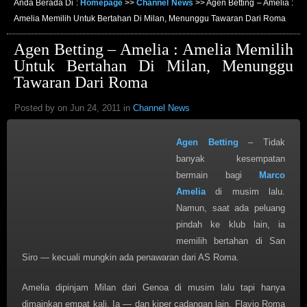
Anda Berada Di :
Homepage
>>
Channel News
>>
Agen Betting – Amelia :
Amelia Memilih Untuk Bertahan Di Milan, Menunggu Tawaran Dari Roma
Agen Betting – Amelia : Amelia Memilih
Untuk Bertahan Di Milan, Menunggu
Tawaran Dari Roma
Posted by on Jun 24, 2011 in
Channel News
Agen Betting
– Tidak
banyak kesempatan
bermain bagi
Marco
Amelia
di musim lalu.
Namun, saat ada peluang
pindah ke klub lain, ia
memilih bertahan di San
Siro — kecuali mungkin ada penawaran dari AS Roma.
Amelia dipinjam Milan dari Genoa di musim lalu tapi hanya
dimainkan empat kali. Ia — dan kiper cadangan lain, Flavio Roma