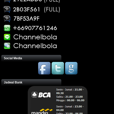
Social Media
Jadwal Bank