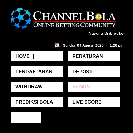
Nawala Unblocker
Sunday, 09 August 2026 | 1:26 pm
HOME
PERATURAN
PENDAFTARAN
DEPOSIT
WITHDRAW
BONUS
PREDIKSI BOLA
LIVE SCORE