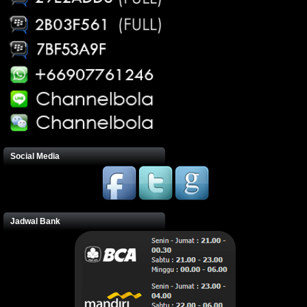
Social Media
Jadwal Bank