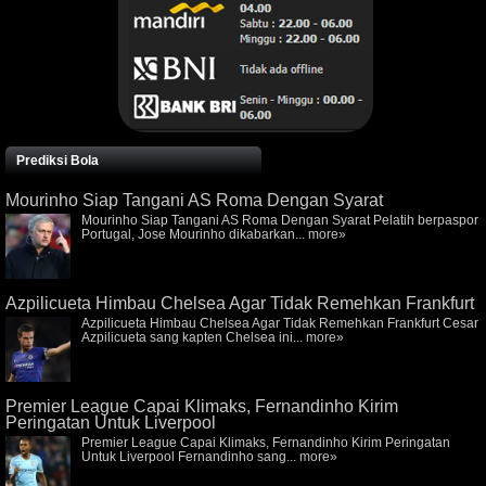
Prediksi Bola
Mourinho Siap Tangani AS Roma Dengan Syarat
Mourinho Siap Tangani AS Roma Dengan Syarat Pelatih berpaspor
Portugal, Jose Mourinho dikabarkan...
more»
Azpilicueta Himbau Chelsea Agar Tidak Remehkan Frankfurt
Azpilicueta Himbau Chelsea Agar Tidak Remehkan Frankfurt Cesar
Azpilicueta sang kapten Chelsea ini...
more»
Premier League Capai Klimaks, Fernandinho Kirim
Peringatan Untuk Liverpool
Premier League Capai Klimaks, Fernandinho Kirim Peringatan
Untuk Liverpool Fernandinho sang...
more»