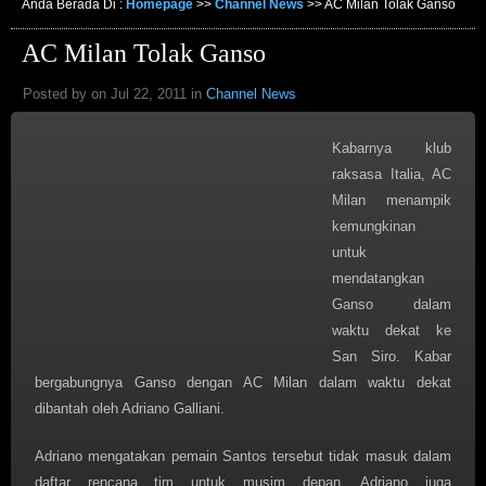
Anda Berada Di :
Homepage
>>
Channel News
>>
AC Milan Tolak Ganso
AC Milan Tolak Ganso
Posted by on Jul 22, 2011 in
Channel News
Kabarnya klub
raksasa Italia, AC
Milan menampik
kemungkinan
untuk
mendatangkan
Ganso dalam
waktu dekat ke
San Siro. Kabar
bergabungnya Ganso dengan AC Milan dalam waktu dekat
dibantah oleh Adriano Galliani.
Adriano mengatakan pemain Santos tersebut tidak masuk dalam
daftar rencana tim untuk musim depan. Adriano juga