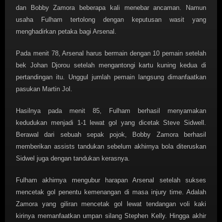
dan Bobby Zamora beberapa kali menebar ancaman. Namun
usaha Fulham tertolong dengan keputusan wasit yang
menghadirkan petaka bagi Arsenal.
Pada menit 78, Arsenal harus bermain dengan 10 pemain setelah
bek Johan Djorou setelah mengantongi kartu kuning kedua di
pertandingan itu. Unggul jumlah pemain langsung dimanfaatkan
pasukan Martin Jol.
Hasilnya pada menit 85, Fulham berhasil menyamakan
kedudukan menjadi 1-1 lewat gol yang dicetak Steve Sidwell.
Berawal dari sebuah sepak pojok, Bobby Zamora berhasil
memberikan assists tandukan sebelum akhirnya bola diteruskan
Sidwel juga dengan tandukan kerasnya.
Fulham akhirnya mengubur harapan Arsenal setelah sukses
mencetak gol penentu kemenangan di masa injury time. Adalah
Zamora yang giliran mencetak gol lewat tendangan voli kaki
kirinya memanfaatkan umpan silang Stephen Kelly. Hingga akhir