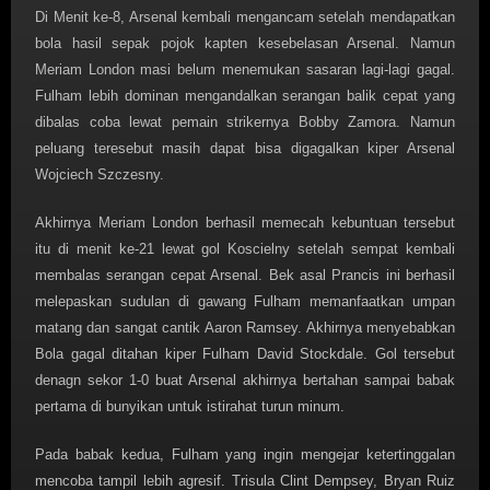
Di Menit ke-8, Arsenal kembali mengancam setelah mendapatkan
bola hasil sepak pojok kapten kesebelasan Arsenal. Namun
Meriam London masi belum menemukan sasaran lagi-lagi gagal.
Fulham lebih dominan mengandalkan serangan balik cepat yang
dibalas coba lewat pemain strikernya Bobby Zamora. Namun
peluang teresebut masih dapat bisa digagalkan kiper Arsenal
Wojciech Szczesny.
Akhirnya Meriam London berhasil memecah kebuntuan tersebut
itu di menit ke-21 lewat gol Koscielny setelah sempat kembali
membalas serangan cepat Arsenal. Bek asal Prancis ini berhasil
melepaskan sudulan di gawang Fulham memanfaatkan umpan
matang dan sangat cantik Aaron Ramsey. Akhirnya menyebabkan
Bola gagal ditahan kiper Fulham David Stockdale. Gol tersebut
denagn sekor 1-0 buat Arsenal akhirnya bertahan sampai babak
pertama di bunyikan untuk istirahat turun minum.
Pada babak kedua, Fulham yang ingin mengejar ketertinggalan
mencoba tampil lebih agresif. Trisula Clint Dempsey, Bryan Ruiz