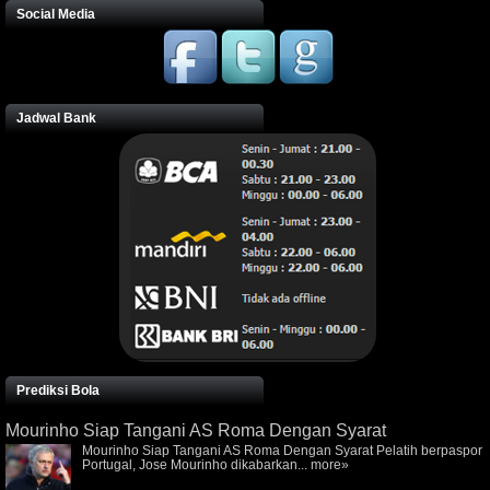
Social Media
Jadwal Bank
Prediksi Bola
Mourinho Siap Tangani AS Roma Dengan Syarat
Mourinho Siap Tangani AS Roma Dengan Syarat Pelatih berpaspor
Portugal, Jose Mourinho dikabarkan...
more»