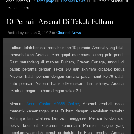
Anda Berada Di :
Homepage
>>
Channel News
>>
10 Pemain Arsenal Di
Tekuk Fulham
10 Pemain Arsenal Di Tekuk Fulham
Posted by on Jan 3, 2012 in
Channel News
Fulham telah berhasil menaklukkan 10 pemain Arsenal yang telah
menyebabkan Arsenal telah gagal membawa pulang poin penuh
Saat bertandang di markas Fulham, Craven Cottage, unggul di
babak pertama dengan sekor 1-0 dan akhirnya dibabak kedua
Arsenal kalah pemain dengan dimana pada menit ke-78 salah
satu permain Arsenal harus dikeluarkan dan akhirnya Arsenal
tekuk di tangan Fulham dengan sekor 2-1.
Menurut
Agent Casino A9388 Online
, Arsenal kembali gagal
memetik kemenangan atas Fulham dengan kekalahan tersebut
Akhirnya kini Chelsea kembali menggeser Meriam london dari
posisi keempat klasemen sementara Premier League yang
sebelumnya sudah pernah di duduki The Blus Tersebut. Arsenal