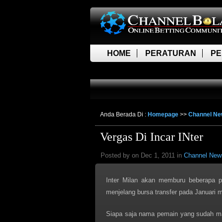
HOME
PERATURAN
PE
LIVE SCORE
Anda Berada Di :
Homepage
>>
Channel N
Vergas Di Incar INter
Posted by on Dec 1, 2011 in
Channel New
Inter Milan akan memburu beberapa pe
menjelang bursa transfer pada Januari 
Siapa saja nama pemain yang sudah mas