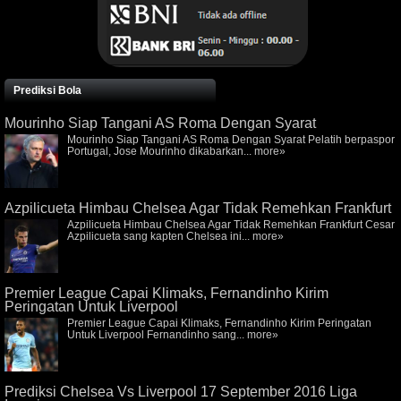
Prediksi Bola
Mourinho Siap Tangani AS Roma Dengan Syarat
Mourinho Siap Tangani AS Roma Dengan Syarat Pelatih berpaspor
Portugal, Jose Mourinho dikabarkan...
more»
Azpilicueta Himbau Chelsea Agar Tidak Remehkan Frankfurt
Azpilicueta Himbau Chelsea Agar Tidak Remehkan Frankfurt Cesar
Azpilicueta sang kapten Chelsea ini...
more»
Premier League Capai Klimaks, Fernandinho Kirim
Peringatan Untuk Liverpool
Premier League Capai Klimaks, Fernandinho Kirim Peringatan
Untuk Liverpool Fernandinho sang...
more»
Prediksi Chelsea Vs Liverpool 17 September 2016 Liga