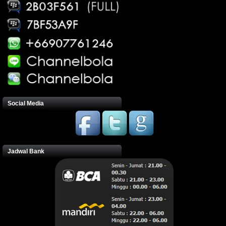
Social Media
Jadwal Bank