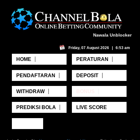
Nawala Unblocker
Friday, 07 August 2026 | 6:53 am
HOME
PERATURAN
PENDAFTARAN
DEPOSIT
WITHDRAW
BONUS
PREDIKSI BOLA
LIVE SCORE