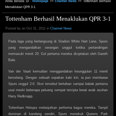
Anda Berada Di :
Homepage
>>
Channel News
>>
Tottenham Berhasil
Menaklukan QPR 3-1
Tottenham Berhasil Menaklukan QPR 3-1
Posted by on Oct 31, 2011 in
Channel News
Pada laga yang berlangsung di Stadion White Hart Lane, Spurs
yang mengandalkan serangan unggul ketika pertandingan
memasuki menit 20. Gol pertama mereka diciptakan oleh Gareth
Bale.
Van der Vaart kemudian menggandakan keunggulan 11 menit
berselang. Dengan sebuah sepakan kaki kiri, ia pun membawa
Spurs unggul 2-0. Skor tersebut bertahan sampai babak pertama
usai meski beberapa peluang sempat tercipta lewat anak asuhan
Harry Redknapp.
Tottenham Hotspur melanjutkan performa bagus mereka. Tampil
dominan di kandang sendiri, Spurs menekuk Queens Park