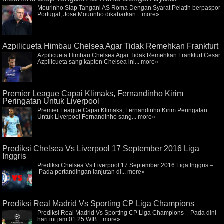
Mourinho Siap Tangani AS Roma Dengan Syarat Pelatih berpaspor
Portugal, Jose Mourinho dikabarkan...
more»
Azpilicueta Himbau Chelsea Agar Tidak Remehkan Frankfurt
Azpilicueta Himbau Chelsea Agar Tidak Remehkan Frankfurt Cesar
Azpilicueta sang kapten Chelsea ini...
more»
Premier League Capai Klimaks, Fernandinho Kirim
Peringatan Untuk Liverpool
Premier League Capai Klimaks, Fernandinho Kirim Peringatan
Untuk Liverpool Fernandinho sang...
more»
Prediksi Chelsea Vs Liverpool 17 September 2016 Liga
Inggris
Prediksi Chelsea Vs Liverpool 17 September 2016 Liga Inggris –
Pada pertandingan lanjutan di...
more»
Prediksi Real Madrid Vs Sporting CP Liga Champions
Prediksi Real Madrid Vs Sporting CP Liga Champions – Pada dini
hari ini jam 01:25 WIB...
more»