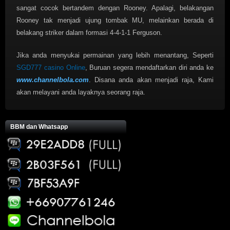
sangat cocok bertandem dengan Rooney. Apalagi, belakangan
Rooney tak menjadi ujung tombak MU, melainkan berada di
belakang striker dalam formasi 4-4-1-1 Ferguson.
Jika anda menyukai permainan yang lebih menantang, Seperti
SGD777 casino Online
, Buruan segera mendaftarkan diri anda ke
www.channelbola.com
. Disana anda akan menjadi raja, Kami
akan melayani anda layaknya seorang raja.
BBM dan Whatsapp