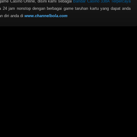
ame Casino Online, disini kami sebagai
Bandar Casino 338A Terpercaya
ma 24 jam nonstop dengan berbagai game taruhan kartu yang dapat anda
n diri anda di
www.channelbola.com