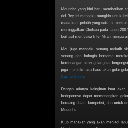
Mourinho yang kini baru memberikan a
del Rey ini mengaku mungkin untuk kela
masa karir pelatih yang satu ini, beriku
meninggalkan Chelsea pada tahun 2007 s
berhasil membawa Inter Milan menjuarai
Mou juga mengaku senang melatih sk
senang dan bahagia bersama mereka 
kemenangan akan gelar-gelar bergengsi
juga memiliki rasa haus akan gelar-gela
Casino Online
.
Dengan adanya keinginan kuat akan 
kedepannya dapat memenangkan gelar 
bersaing dalam kompetisi, dan untuk se
Mourinho.
Klub manakah yang akan menjadi labuh