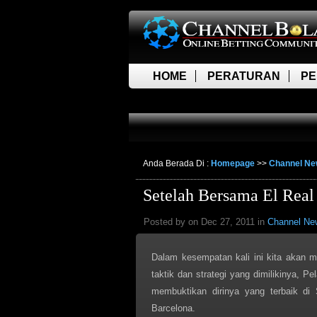
HOME
PERATURAN
PE
LIVE SCORE
Anda Berada Di :
Homepage
>>
Channel N
Setelah Bersama El Real
Posted by on Dec 27, 2011 in
Channel Ne
Dalam kesempatan kali ini kita akan m
taktik dan strategi yang dimilikinya, P
membuktikan dirinya yang terbaik di 
Barcelona.