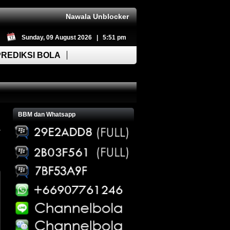
Nawala Unblocker
Sunday, 09 August 2026 | 5:51 pm
PREDIKSI BOLA
BBM dan Whatsapp