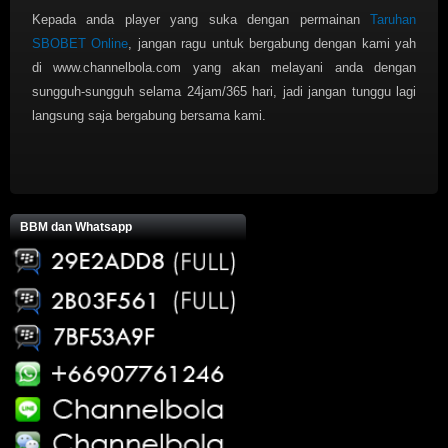
Kepada anda player yang suka dengan permainan
Taruhan
SBOBET Online
, jangan ragu untuk bergabung dengan kami yah
di www.channelbola.com yang akan melayani anda dengan
sungguh-sungguh selama 24jam/365 hari, jadi jangan tunggu lagi
langsung saja bergabung bersama kami.
BBM dan Whatsapp