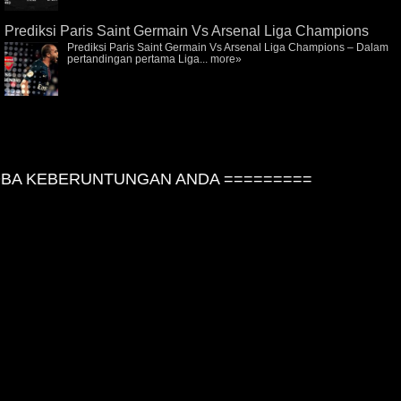
Prediksi Paris Saint Germain Vs Arsenal Liga Champions
Prediksi Paris Saint Germain Vs Arsenal Liga Champions – Dalam
pertandingan pertama Liga...
more»
A KEBERUNTUNGAN ANDA =========