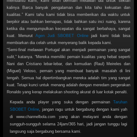
membantu kami, kami telah bermain melawan dia untuk sekian
kalinya Barca banyak pengalaman dan kita tahu kekuatan dan
kualitas.” Kami tahu kami tidak bisa memberikan dia waktu untuk
berpikir atau bahkan bernapas, tidak bahkan satu inci ruang, karena
ketika dia mengumpulkan kecepatan dia sangat berbahaya, sangat
kuat. Menurut
Agen Judi SBOBET Online
jadi kami tidak bisa
membiarkan dia celah untuk menyerang balik kepada kami.
“Semi-final melawan Portugal akan menjadi permainan yang sangat
sulit,” katanya. “Mereka memiliki pemain kualitas yang hebat seperti
Nani dan Cristiano lebar-lebar, dan kemudian (Raul) Meireles dan
(Miguel) Veloso, pemain yang membuat banyak masalah di lini
tengah. Semua hal dipertimbangkan mereka adalah tim yang sangat
kuat. Tetapi kunci untuk menang adalah dengan meredam pergerakan
Ronaldo yang kerap melakukan shooting akurat di luar kotak penalti.
Kepada anda player yang suka dengan permainan
Taruhan
SBOBET Online
, jangan ragu untuk bergabung dengan kami yah
di www.channelbola.com yang akan melayani anda dengan
sungguh-sungguh selama 24jam/365 hari, jadi jangan tunggu lagi
langsung saja bergabung bersama kami.