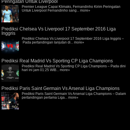
Peringatan Untuk Liverpool
Premier League Capai Klimaks, Fernandinho Kirim Peringatan
Untuk Liverpool Fernandinho sang...
more»
Prediksi Chelsea Vs Liverpool 17 September 2016 Liga
Inggris
Prediksi Chelsea Vs Liverpool 17 September 2016 Liga Inggris –
Pada pertandingan lanjutan di...
more»
Prediksi Real Madrid Vs Sporting CP Liga Champions
Prediksi Real Madrid Vs Sporting CP Liga Champions – Pada dini
hari ini jam 01:25 WIB...
more»
Prediksi Paris Saint Germain Vs Arsenal Liga Champions
Prediksi Paris Saint Germain Vs Arsenal Liga Champions – Dalam
pertandingan pertama Liga...
more»