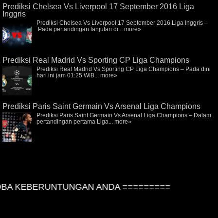
Prediksi Chelsea Vs Liverpool 17 September 2016 Liga
Inggris
Prediksi Chelsea Vs Liverpool 17 September 2016 Liga Inggris –
Pada pertandingan lanjutan di...
more»
Prediksi Real Madrid Vs Sporting CP Liga Champions
Prediksi Real Madrid Vs Sporting CP Liga Champions – Pada dini
hari ini jam 01:25 WIB...
more»
Prediksi Paris Saint Germain Vs Arsenal Liga Champions
Prediksi Paris Saint Germain Vs Arsenal Liga Champions – Dalam
pertandingan pertama Liga...
more»
A KEBERUNTUNGAN ANDA =========