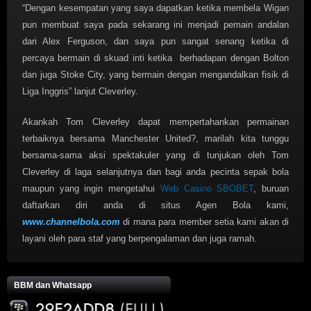
“Dengan kesempatan yang saya dapatkan ketika membela Wigan
pun membuat saya pada sekarang ini menjadi pemain andalan
dari Alex Ferguson, dan saya pun sangat senang ketika di
percaya bermain di skuad inti ketika berhadapan dengan Bolton
dan juga Stoke City, yang bermain dengan mengandalkan fisik di
Liga Inggris” lanjut Cleverley.
Akankah Tom Cleverley dapat mempertahankan permainan
terbaiknya bersama Manchester United?, marilah kita tunggu
bersama-sama aksi spektakuler yang di tunjukan oleh Tom
Cleverley di laga selanjutnya dan bagi anda pecinta sepak bola
maupun yang ingin mengetahui
Web Casino SBOBET
, buruan
daftarkan diri anda di situs Agen Bola kami,
www.channelbola.com
di mana para member setia kami akan di
layani oleh para staf yang berpengalaman dan juga ramah.
BBM dan Whatsapp