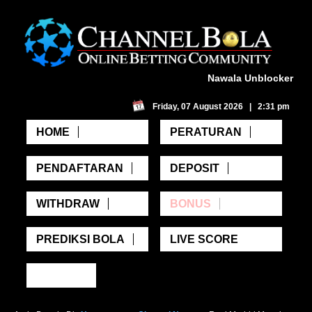
Nawala Unblocker
Friday, 07 August 2026 | 2:31 pm
HOME
PERATURAN
PENDAFTARAN
DEPOSIT
WITHDRAW
BONUS
PREDIKSI BOLA
LIVE SCORE