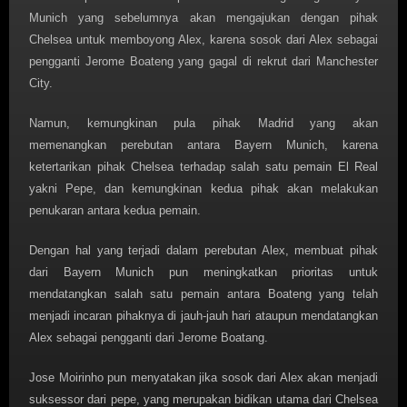
Munich yang sebelumnya akan mengajukan dengan pihak
Chelsea untuk memboyong Alex, karena sosok dari Alex sebagai
pengganti Jerome Boateng yang gagal di rekrut dari Manchester
City.
Namun, kemungkinan pula pihak Madrid yang akan
memenangkan perebutan antara Bayern Munich, karena
ketertarikan pihak Chelsea terhadap salah satu pemain El Real
yakni Pepe, dan kemungkinan kedua pihak akan melakukan
penukaran antara kedua pemain.
Dengan hal yang terjadi dalam perebutan Alex, membuat pihak
dari Bayern Munich pun meningkatkan prioritas untuk
mendatangkan salah satu pemain antara Boateng yang telah
menjadi incaran pihaknya di jauh-jauh hari ataupun mendatangkan
Alex sebagai pengganti dari Jerome Boatang.
Jose Moirinho pun menyatakan jika sosok dari Alex akan menjadi
suksessor dari pepe, yang merupakan bidikan utama dari Chelsea