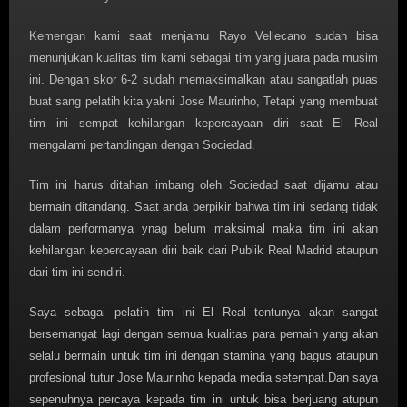
Kemengan kami saat menjamu Rayo Vellecano sudah bisa
menunjukan kualitas tim kami sebagai tim yang juara pada musim
ini. Dengan skor 6-2 sudah memaksimalkan atau sangatlah puas
buat sang pelatih kita yakni Jose Maurinho, Tetapi yang membuat
tim ini sempat kehilangan kepercayaan diri saat El Real
mengalami pertandingan dengan Sociedad.
Tim ini harus ditahan imbang oleh Sociedad saat dijamu atau
bermain ditandang. Saat anda berpikir bahwa tim ini sedang tidak
dalam performanya ynag belum maksimal maka tim ini akan
kehilangan kepercayaan diri baik dari Publik Real Madrid ataupun
dari tim ini sendiri.
Saya sebagai pelatih tim ini El Real tentunya akan sangat
bersemangat lagi dengan semua kualitas para pemain yang akan
selalu bermain untuk tim ini dengan stamina yang bagus ataupun
profesional tutur Jose Maurinho kepada media setempat.Dan saya
sepenuhnya percaya kepada tim ini untuk bisa berjuang atupun