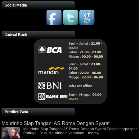
Social Media
Jadwal Bank
Prediksi Bola
Mourinho Siap Tangani AS Roma Dengan Syarat
Mourinho Siap Tangani AS Roma Dengan Syarat Pelatih berpaspor
Portugal, Jose Mourinho dikabarkan...
more»