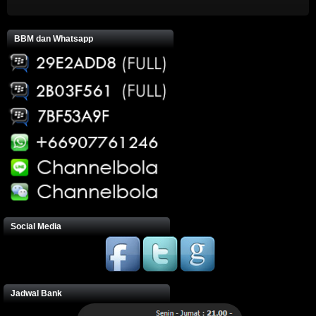
BBM dan Whatsapp
Social Media
Jadwal Bank